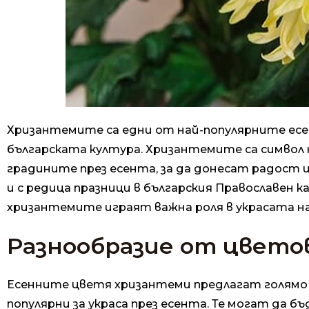
Хризантемите са едни от най-популярните есен
българската култура. Хризантемите са символ н
градините през есента, за да донесат радост 
и с редица празници в българския Православен ка
хризантемите играят важна роля в украсата на
Разнообразие от цвето
Есенните цветя хризантеми предлагат голямо 
популярни за украса през есента. Те могат да б