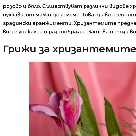
розово и бяло. Съществуват различни видове 
пухкави, от малки до големи. Това прави есенн
градински аранжименти. Хризантемите предлаг
вид е уникален и разнообразен. Затова и този в
Грижи за хризантемите