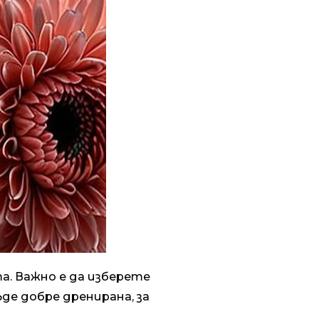
а. Важно е да изберете
де добре дренирана, за