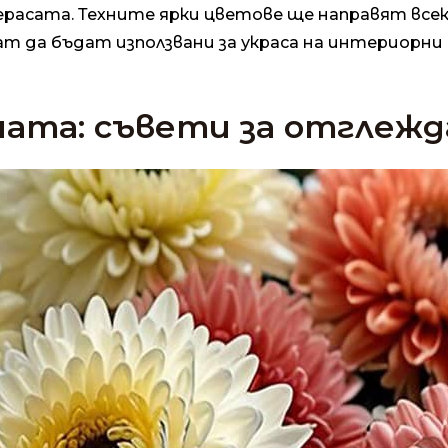
ерасата. Техните ярки цветове ще направят все
т да бъдат използвани за украса на интериорни 
ата: съвети за отглежд