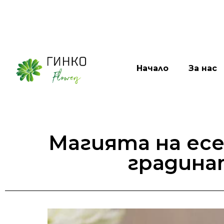
Начало
За нас
Магията на ес
градина