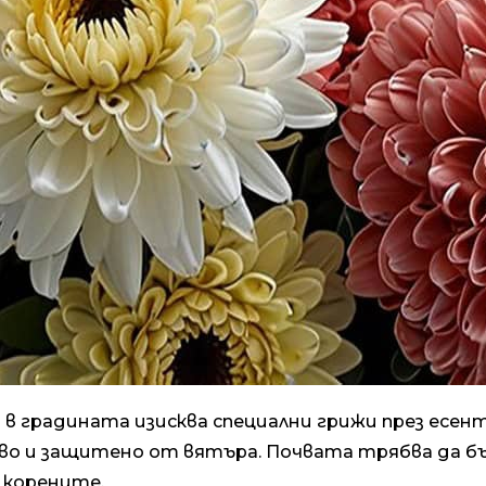
 градината изисква специални грижи през есент
во и защитено от вятъра. Почвата трябва да бъ
 корените.