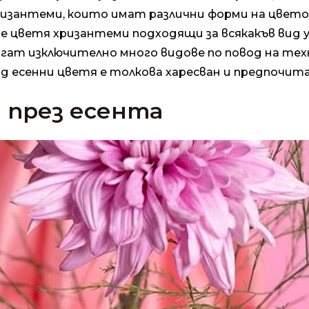
хризантеми, които имат различни форми на цвет
ите цветя хризантеми подходящи за всякакъв вид 
ат изключително много видове по повод на тех
ид есенни цветя е толкова харесван и предпочита
 през есента