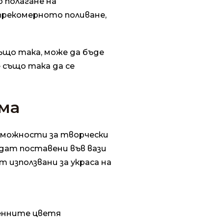
 полагане на
 прекомерното поливане,
ъщо така, може да бъде
 също така да се
ома
ъзможности за творчески
ъдат поставени във вази
 използвани за украса на
сенните цветя