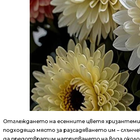
Отглеждането на есенните цветя хризантеми в
подходящо място за разсадяването им – слънче
да предотвратим натрупването на вода около