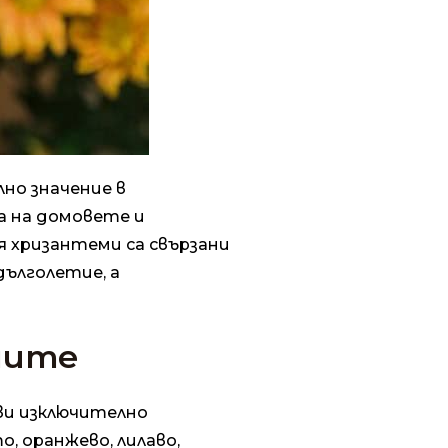
но значение в
са на домовете и
я хризантеми са свързани
 дълголетие, а
мите
ви изключително
о, оранжево, лилаво,