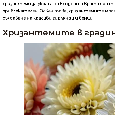
хризантеми за украса на входната врата или т
привлекателен. Освен това, хризантемите мога
създаване на красиви гирлянди и венци.
Хризантемите в градин