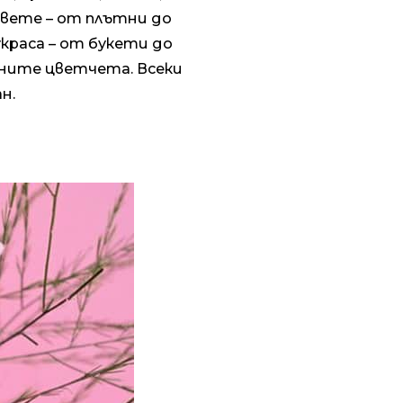
овете – от плътни до
украса – от букети до
ните цветчета. Всеки
н.