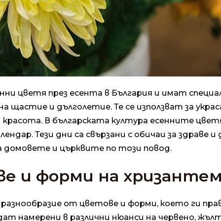
ни цветя през есента в България и имат специал
а щастие и дълголетие. Те се използват за укра
и красота. В българската култура есенните цвет
лендар. Тези дни са свързани с обичаи за здраве и
 домовете и църквите по този повод.
ве и форми на хризанте
разнообразие от цветове и форми, което ги пра
ъдат намерени в различни нюанси на червено, жълт