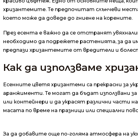
красиво цъфтеж. Едно от основните неща, коит
хризантемите. Те предпочитат слънчеви места 
което може да доведе до гниене на корените.
През есента е важно да се отстранят увяхнали
необходимо да подрежете растенията, за да им
предпази хризантемите от вредители и болест
Как да използваме хриз
Есенните цветя хризантеми са прекрасни за ук
аранжименти. Те могат да бъдат използвани за
или контейнери и да украсят различни части на
масата по време на празници или специални пов
За да добавите още по-голяма атмосфера на ую