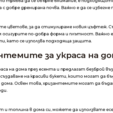
о трябва да се обърне внимание, е подходящото
с добре дренирана почва. Важно е да се избегне
те цветове, за да стимулираме новия цъфтеж. С
 осигурите по-добра форма и плътност. Важно е
и, като се използва подходяща защита.
антемите за украса на д
раса на дома през есента и предлагат безброй в
 създаване на красиви букети, които могат да б
 дома. Освен това, хризантемите могат да бъдат
оди.
т и топлина в дома си, можете да използвате е