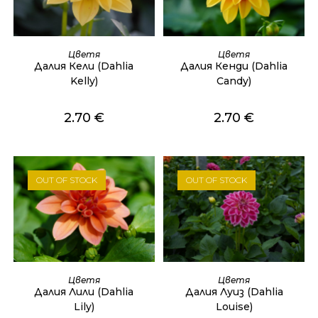
ОЩЕ
ОЩЕ
Цветя
Цветя
Далия Кели (Dahlia
Далия Кенди (Dahlia
Kelly)
Candy)
2.70
€
2.70
€
OUT OF STOCK
OUT OF STOCK
ОЩЕ
ОЩЕ
Цветя
Цветя
Далия Лили (Dahlia
Далия Луиз (Dahlia
Lily)
Louise)