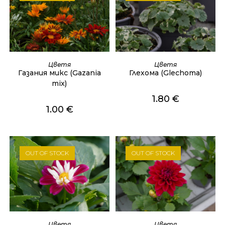
ОЩЕ
ОЩЕ
Цветя
Цветя
Газания микс (Gazania
Глехома (Glechoma)
mix)
1.80
€
1.00
€
OUT OF STOCK
OUT OF STOCK
ОЩЕ
ОЩЕ
Цветя
Цветя