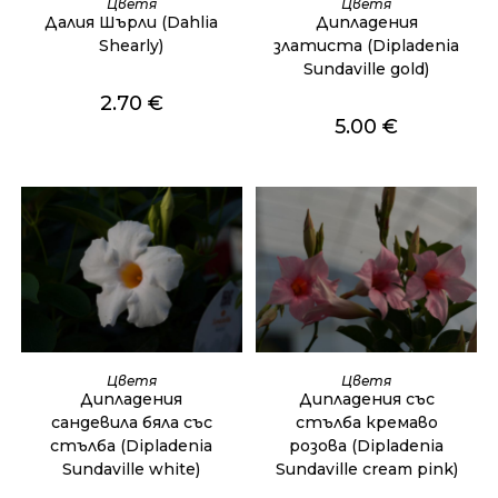
Цветя
Цветя
Далия Шърли (Dahlia
Дипладения
Shearly)
златиста (Dipladenia
Sundaville gold)
2.70
€
5.00
€
ДОБАВЯНЕ В КОЛИЧКАТА
ДОБАВЯНЕ В КОЛИЧКАТА
Цветя
Цветя
Дипладения
Дипладения със
сандевила бяла със
стълба кремаво
стълба (Dipladenia
розова (Dipladenia
Sundaville white)
Sundaville cream pink)