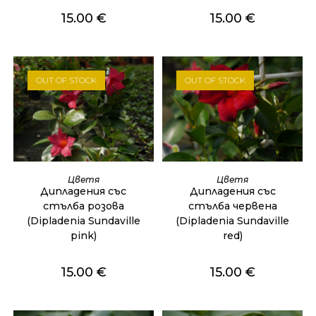
15.00
€
15.00
€
OUT OF STOCK
OUT OF STOCK
ОЩЕ
ОЩЕ
Цветя
Цветя
Дипладения със
Дипладения със
стълба розова
стълба червена
(Dipladenia Sundaville
(Dipladenia Sundaville
pink)
red)
15.00
€
15.00
€