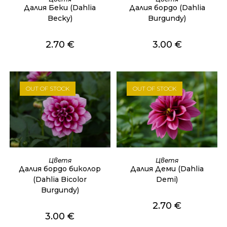
Далия Беки (Dahlia
Далия бордо (Dahlia
Becky)
Burgundy)
2.70
€
3.00
€
OUT OF STOCK
OUT OF STOCK
ОЩЕ
ОЩЕ
Цветя
Цветя
Далия бордо биколор
Далия Деми (Dahlia
(Dahlia Bicolor
Demi)
Burgundy)
2.70
€
3.00
€