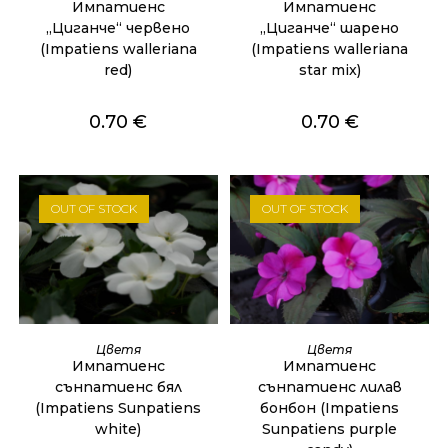
Импатиенс
Импатиенс
„Циганче“ червено
„Циганче“ шарено
(Impatiens walleriana
(Impatiens walleriana
red)
star mix)
0.70
€
0.70
€
OUT OF STOCK
OUT OF STOCK
ОЩЕ
ОЩЕ
Цветя
Цветя
Импатиенс
Импатиенс
сънпатиенс бял
сънпатиенс лилав
(Impatiens Sunpatiens
бонбон (Impatiens
white)
Sunpatiens purple