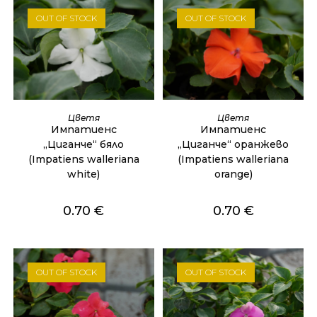
OUT OF STOCK
OUT OF STOCK
ОЩЕ
ОЩЕ
Цветя
Цветя
Импатиенс
Импатиенс
„Циганче“ бяло
„Циганче“ оранжево
(Impatiens walleriana
(Impatiens walleriana
white)
orange)
0.70
€
0.70
€
OUT OF STOCK
OUT OF STOCK