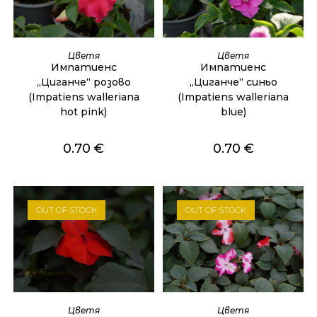
ОЩЕ
ОЩЕ
Цветя
Цветя
Импатиенс
Импатиенс
„Циганче“ розово
„Циганче“ синьо
(Impatiens walleriana
(Impatiens walleriana
hot pink)
blue)
0.70
€
0.70
€
OUT OF STOCK
OUT OF STOCK
ОЩЕ
ОЩЕ
Цветя
Цветя