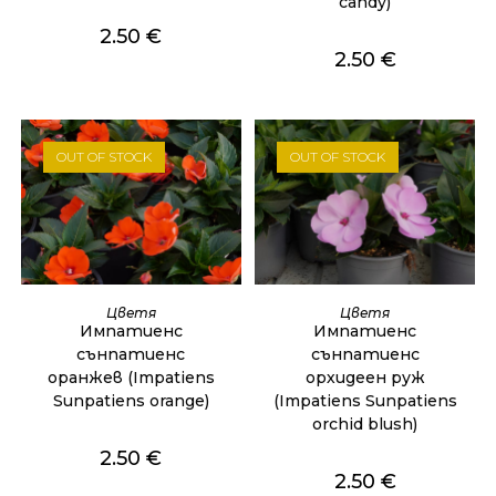
candy)
2.50
€
2.50
€
OUT OF STOCK
OUT OF STOCK
ОЩЕ
ОЩЕ
Цветя
Цветя
Импатиенс
Импатиенс
сънпатиенс
сънпатиенс
оранжев (Impatiens
орхидеен руж
Sunpatiens orange)
(Impatiens Sunpatiens
orchid blush)
2.50
€
2.50
€