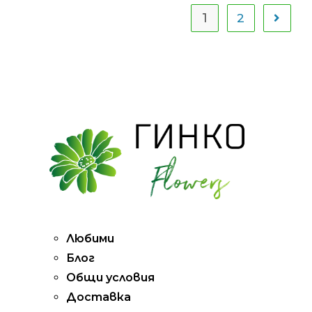
1
2
Pages
Любими
Блог
Общи условия
Доставка