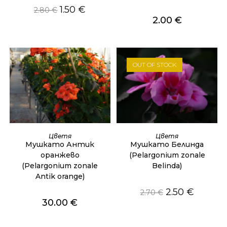
1.50
€
2.80
€
2.00
€
OUT OF STOCK
ДОБАВЯНЕ В КОЛИЧКАТА
ОЩЕ
Цветя
Цветя
Мушкато Антик
Мушкато Белинда
оранжево
(Pelargonium zonale
(Pelargonium zonale
Belinda)
Antik orange)
2.50
€
2.70
€
30.00
€