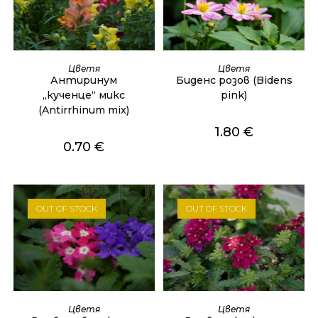
ОЩЕ
ОЩЕ
Цветя
Цветя
Антиринум
Биденс розов (Bidens
„кученце“ микс
pink)
(Antirrhinum mix)
1.80
€
0.70
€
OUT OF STOCK
OUT OF STOCK
ОЩЕ
ОЩЕ
Цветя
Цветя