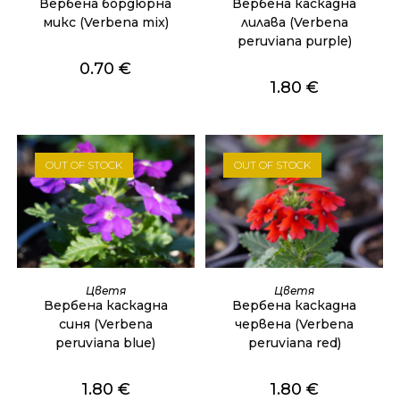
Вербена бордюрна
Вербена каскадна
микс (Verbena mix)
лилава (Verbena
peruviana purple)
0.70
€
1.80
€
OUT OF STOCK
OUT OF STOCK
ОЩЕ
ОЩЕ
Цветя
Цветя
Вербена каскадна
Вербена каскадна
синя (Verbena
червена (Verbena
peruviana blue)
peruviana red)
1.80
€
1.80
€