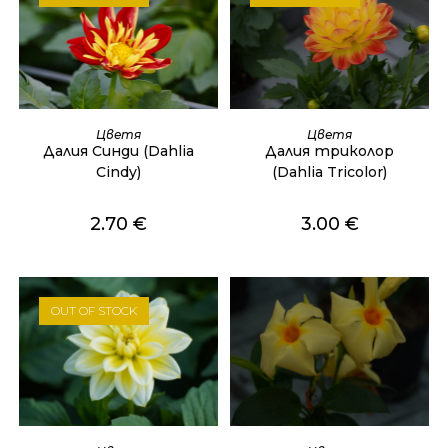
ОЩЕ
ОЩЕ
Цветя
Цветя
Далия Синди (Dahlia
Далия триколор
Cindy)
(Dahlia Tricolor)
2.70
€
3.00
€
OUT OF STOCK
ОЩЕ
ДОБАВЯНЕ В КОЛИЧКАТА