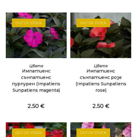
OUT OF STOCK
OUT OF STOCK
ОЩЕ
ОЩЕ
Цветя
Цветя
Импатиенс
Импатиенс
сънпатиенс
сънпатиенс розе
пурпурен (Impatiens
(Impatiens Sunpatiens
Sunpatiens magenta)
rose)
2.50
€
2.50
€
OUT OF STOCK
OUT OF STOCK