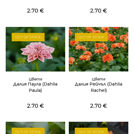
2.70
€
2.70
€
OUT OF STOCK
OUT OF STOCK
ОЩЕ
ОЩЕ
Цветя
Цветя
Далия Паула (Dahlia
Далия Рейчъл (Dahlia
Paula)
Rachel)
2.70
€
2.70
€
OUT OF STOCK
OUT OF STOCK