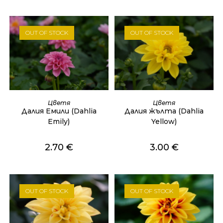
OUT OF STOCK
OUT OF STOCK
ОЩЕ
ОЩЕ
Цветя
Цветя
Далия Емили (Dahlia
Далия жълта (Dahlia
Emily)
Yellow)
2.70
€
3.00
€
OUT OF STOCK
OUT OF STOCK