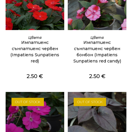
ОЩЕ
ОЩЕ
Цветя
Цветя
Импатиенс
Импатиенс
сънпатиенс червен
сънпатиенс червен
(Impatiens Sunpatiens
бонбон (Impatiens
red)
Sunpatiens red candy)
2.50
€
2.50
€
OUT OF STOCK
OUT OF STOCK