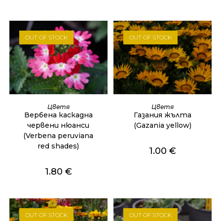
OUT OF STOCK
OUT OF STOCK
ОЩЕ
ОЩЕ
Цветя
Цветя
Вербена каскадна
Газания жълта
червени нюанси
(Gazania yellow)
(Verbena peruviana
red shades)
1.00
€
1.80
€
OUT OF STOCK
OUT OF STOCK