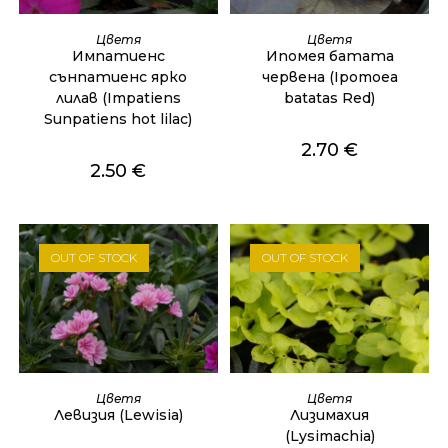
ОЩЕ
ОЩЕ
Цветя
Цветя
Импатиенс
Ипомея батата
сънпатиенс ярко
червена (Ipomoea
лилав (Impatiens
batatas Red)
Sunpatiens hot lilac)
2.70
€
2.50
€
OUT OF STOCK
OUT OF STOCK
ОЩЕ
ОЩЕ
Цветя
Цветя
Левизия (Lewisia)
Лизимахия
(Lysimachia)