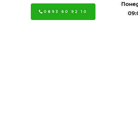
Понед
0893 60 92 10
09: