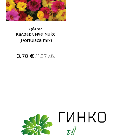
ОЩЕ
Цветя
Калдаръмче микс
(Portulaca mix)
0.70
€
/ 1,37 лв.