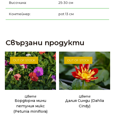
Височина:
25-30 см
Контейнер:
pot 13 см
Свързани продукти
OUT OF STOCK
OUT OF STOCK
ОЩЕ
ОЩЕ
Цветя
Цветя
Бордюрна мини
Далия Синди (Dahlia
петуния микс
Cindy)
(Petunia miniflora)