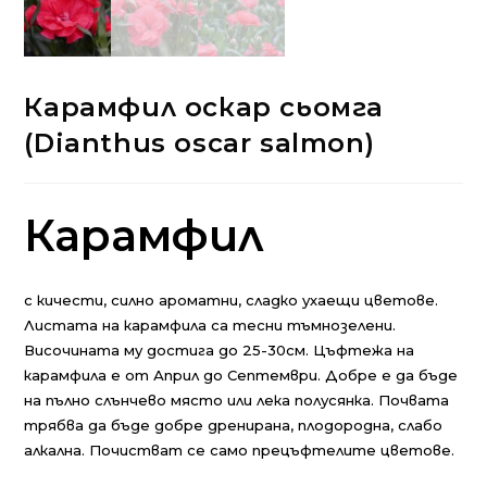
Карамфил оскар сьомга
(Dianthus oscar salmon)
Карамфил
с кичести, силно ароматни, сладко ухаещи цветове.
Листата на карамфила са тесни тъмнозелени.
Височината му достига до 25-30см. Цъфтежа на
карамфила е от Април до Септември. Добре е да бъде
на пълно слънчево място или лека полусянка. Почвата
трябва да бъде добре дренирана, плодородна, слабо
алкална. Почистват се само прецъфтелите цветове.