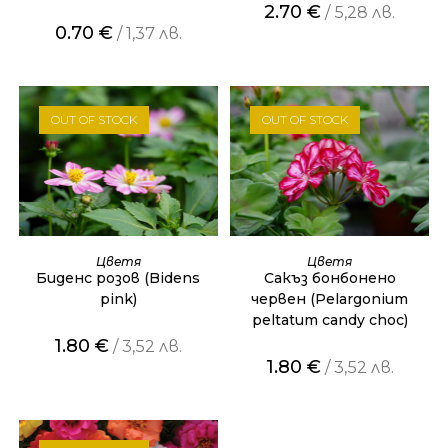
2.70
€
/ 5,28 лв.
0.70
€
/ 1,37 лв.
OUT OF STOCK
OUT OF STOCK
ОЩЕ
ОЩЕ
Цветя
Цветя
Биденс розов (Bidens
Сакъз бонбонено
pink)
червен (Pelargonium
peltatum candy choc)
1.80
€
/ 3,52 лв.
1.80
€
/ 3,52 лв.