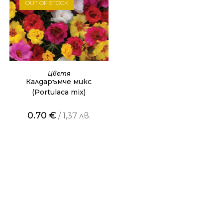
OUT OF STOCK
ОЩЕ
Цветя
Калдаръмче микс
(Portulaca mix)
0.70
€
/ 1,37 лв.