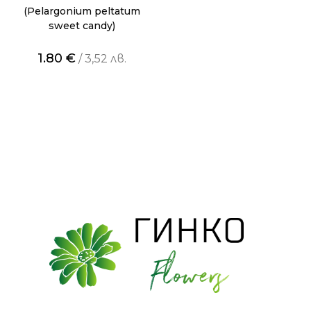
(Pelargonium peltatum
sweet candy)
1.80
€
/ 3,52 лв.
Pages