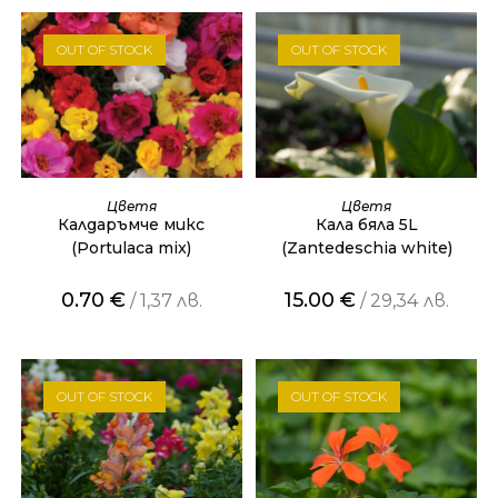
OUT OF STOCK
OUT OF STOCK
ОЩЕ
ОЩЕ
Цветя
Цветя
Калдаръмче микс
Кала бяла 5L
(Portulaca mix)
(Zantedeschia white)
0.70
€
15.00
€
/ 1,37 лв.
/ 29,34 лв.
OUT OF STOCK
OUT OF STOCK