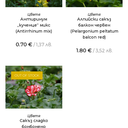
ОЩЕ
ОЩЕ
Цветя
Цветя
Антиринум
Алпийски сакъз
„кученце“ микс
балкон червен
(Antirrhinum mix)
(Pelargonium peltatum
balcon red)
0.70
€
/ 1,37 лв.
1.80
€
/ 3,52 лв.
OUT OF STOCK
ОЩЕ
Цветя
Сакъз сладко
бонбонено