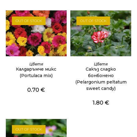
OUT OF STOCK
OUT OF STOCK
ОЩЕ
ОЩЕ
Цветя
Цветя
Калдаръмче микс
Сакъз сладко
(Portulaca mix)
бонбонено
(Pelargonium peltatum
sweet candy)
0.70
€
1.80
€
OUT OF STOCK