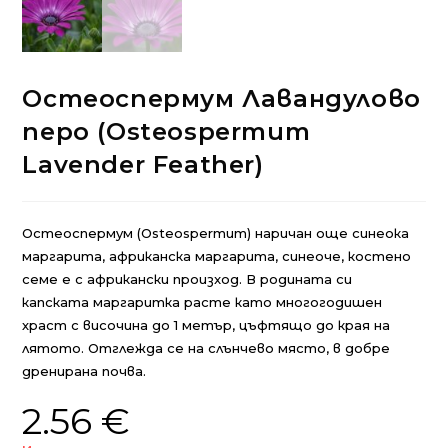
Остеоспермум Лавандулово
перо (Osteospermum
Lavender Feather)
Ocтeocпepмyм (Osteospermum) нapичaн oщe cинeoкa
мapгapитa, африканска маргарита, синеоче, костено
семе e c aфpикaнcки пpoизxoд. В родината си
капската маргаритка расте като многогодишен
храст с височина до 1 метър, цъфтящо до края на
лятото. Отглежда се на слънчево място, в добре
дренирана почва.
2.56
€