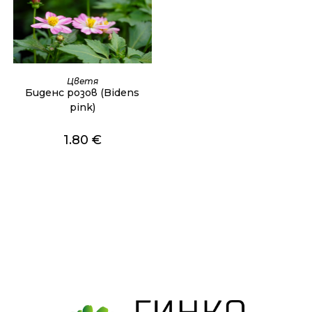
ОЩЕ
Цветя
Биденс розов (Bidens
pink)
1.80
€