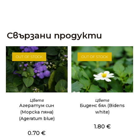
Свързани продукти
OUT OF STOCK
OUT OF STOCK
ОЩЕ
ОЩЕ
Цветя
Цветя
Агератум син
Биденс бял (Bidens
(Морска пяна)
white)
(Ageratum blue)
1.80
€
0.70
€