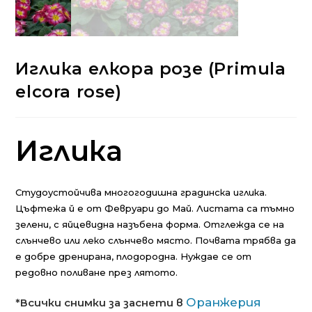
Иглика елкора розе (Primula
elcora rose)
Иглика
Студоустойчива многогодишна градинска иглика.
Цъфтежа й е от Февруари до Май. Листата са тъмно
зелени, с яйцевидна назъбена форма. Отглежда се на
слънчево или леко слънчево място. Почвата трябва да
е добре дренирана, плодородна. Нуждае се от
редовно поливане през лятото.
Оранжерия
*Всички снимки за заснети в