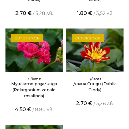
2.70
€
1.80
€
/ 5,28 лв.
/ 3,52 лв.
OUT OF STOCK
OUT OF STOCK
ОЩЕ
ОЩЕ
Цветя
Цветя
Мушкато розалинда
Далия Синди (Dahlia
(Pelargonium zonale
Cindy)
rosalinda)
2.70
€
/ 5,28 лв.
4.50
€
/ 8,80 лв.