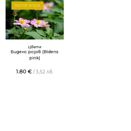
OUT OF STOCK
ОЩЕ
Цветя
Биденс розов (Bidens
pink)
1.80
€
/ 3,52 лв.