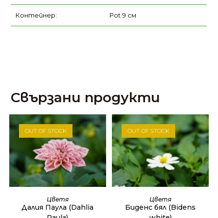
Контейнер:
Pot 9 см
Свързани продукти
OUT OF STOCK
OUT OF STOCK
ОЩЕ
ОЩЕ
Цветя
Цветя
Далия Паула (Dahlia
Биденс бял (Bidens
Paula)
white)