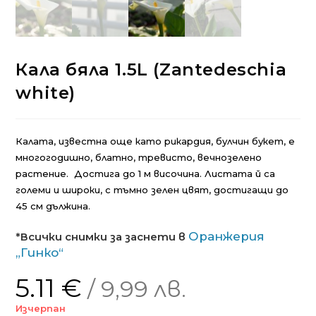
Кала бяла 1.5L (Zantedeschia
white)
Калата, известна още като рикардия, булчин букет, e
многогодишно, блатно, тревисто, вечнозелено
растение. Достига до 1 м височина. Листата й са
големи и широки, с тъмно зелен цвят, достигащи до
45 см дължина.
Оранжерия
*Всички снимки за заснети в
„Гинко“
5.11
€
/ 9,99 лв.
Изчерпан