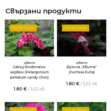
Свързани продукти
OUT OF STOCK
OUT OF STOCK
ОЩЕ
ОЩЕ
Цветя
Цветя
Сакъз бонбонено
Фуксия „Евита“
червен (Pelargonium
(Fuchsia Evita)
peltatum candy choc)
1.80
€
/ 3,52 лв.
1.80
€
/ 3,52 лв.
OUT OF STOCK
OUT OF STOCK