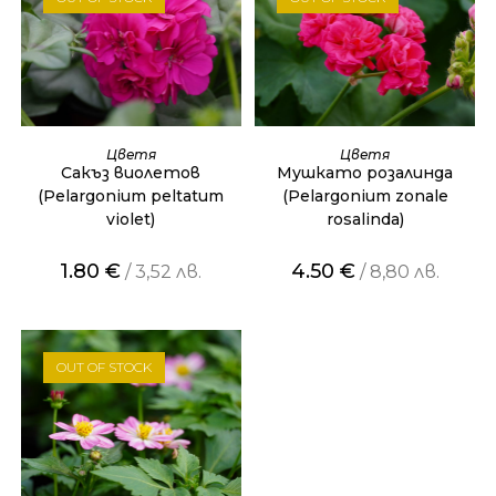
ОЩЕ
ОЩЕ
Цветя
Цветя
Сакъз виолетов
Мушкато розалинда
(Pelargonium peltatum
(Pelargonium zonale
violet)
rosalinda)
1.80
€
4.50
€
/ 3,52 лв.
/ 8,80 лв.
OUT OF STOCK