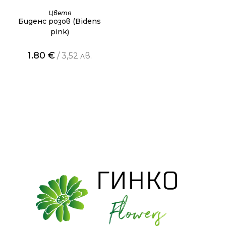
ОЩЕ
Цветя
Биденс розов (Bidens
pink)
1.80
€
/ 3,52 лв.